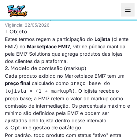
Termos do Marketplace EMI7
Vigência: 22/05/2026
1. Objeto
Estes termos regem a participação do
Lojista
(cliente
EMI7) no
Marketplace EMI7
, vitrine pública mantida
pela EMI7 Solutions que agrega produtos das lojas
dos clientes da plataforma.
2. Modelo de comissão (markup)
Cada produto exibido no Marketplace EMI7 tem um
preço final
calculado como
preço base do
. O lojista recebe o
lojista × (1 + markup%)
preço base; a EMI7 retém o valor do markup como
comissão de intermediação. Os percentuais máximo e
mínimo são definidos pela EMI7 e podem ser
ajustados pelo lojista dentro desse intervalo.
3. Opt-in e gestão de catálogo
Por padrão, todo produto com status "ativo" entra