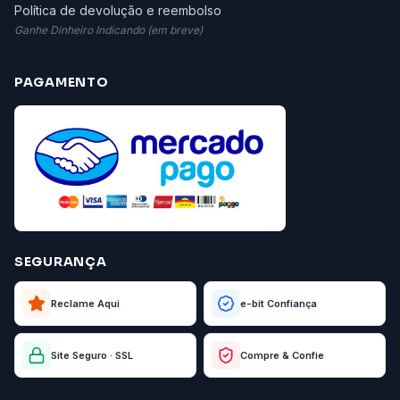
Política de devolução e reembolso
Ganhe Dinheiro Indicando (em breve)
PAGAMENTO
SEGURANÇA
Reclame Aqui
e-bit Confiança
Site Seguro · SSL
Compre & Confie