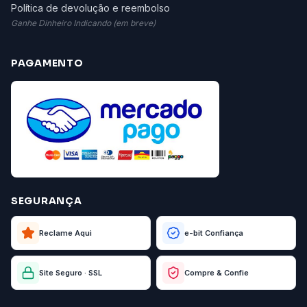
Política de devolução e reembolso
Ganhe Dinheiro Indicando (em breve)
PAGAMENTO
SEGURANÇA
Reclame Aqui
e-bit Confiança
Site Seguro · SSL
Compre & Confie