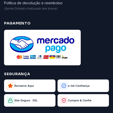
Política de devolução e reembolso
Ganhe Dinheiro Indicando (em breve)
PAGAMENTO
SEGURANÇA
Reclame Aqui
e-bit Confiança
Site Seguro · SSL
Compre & Confie